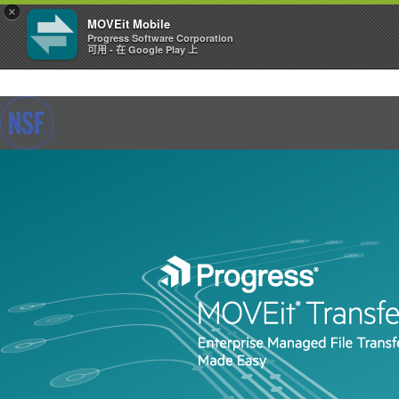
×
MOVEit Mobile
Progress Software Corporation
可用 - 在 Google Play 上