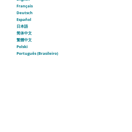
Français
Deutsch
Español
日本語
简体中文
繁體中文
Polski
Português (Brasileiro)