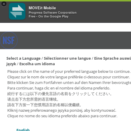
×
MOVEit Mobile
Progress Software Corporation
Free - On the Google Play
Select a Language
/
Sélectionner une langue
/
Eine Sprache ausw
język
/
Escolha um idioma
Please click on the name of your preferred language below to continue.
Cliquez sur le nom de votre langue préférée ci-dessous pour continuer.
Bitte klicken Sie zum Fortfahren unten auf den Namen Ihrer bevorzugt
Para continuar, haga clic en el nombre del idioma preferido.
続行するには以下の優先言語の名前をクリックしてください。
请点击下方您所需的语言继续。
請在下方按一下您慣用語言的名稱以便繼續。
Kliknij nazwę preferowanego języka poniżej, aby kontynuować.
Clique no nome do seu idioma preferido abaixo para continuar.
English