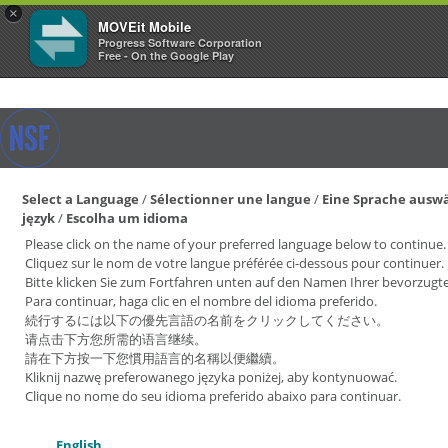
×
MOVEit Mobile
Progress Software Corporation
Free - On the Google Play
Select a Language
/
Sélectionner une langue
/
Eine Sprache ausw
język
/
Escolha um idioma
Please click on the name of your preferred language below to continue.
Cliquez sur le nom de votre langue préférée ci-dessous pour continuer.
Bitte klicken Sie zum Fortfahren unten auf den Namen Ihrer bevorzugt
Para continuar, haga clic en el nombre del idioma preferido.
続行するには以下の優先言語の名前をクリックしてください。
请点击下方您所需的语言继续。
請在下方按一下您慣用語言的名稱以便繼續。
Kliknij nazwę preferowanego języka poniżej, aby kontynuować.
Clique no nome do seu idioma preferido abaixo para continuar.
English