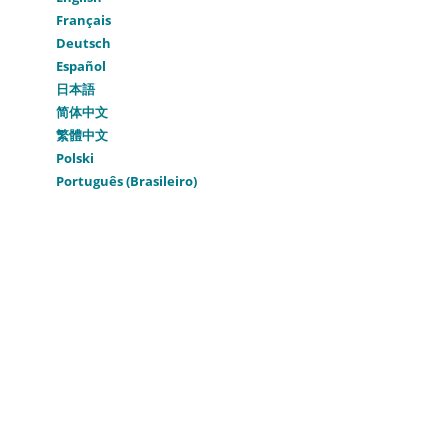
Français
Deutsch
Español
日本語
简体中文
繁體中文
Polski
Português (Brasileiro)