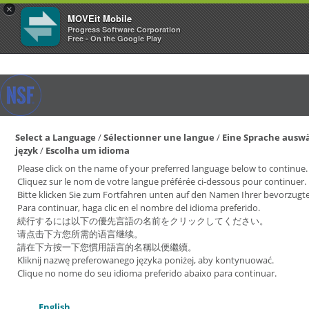
×
MOVEit Mobile
Progress Software Corporation
Free - On the Google Play
Select a Language
/
Sélectionner une langue
/
Eine Sprache ausw
język
/
Escolha um idioma
Please click on the name of your preferred language below to continue.
Cliquez sur le nom de votre langue préférée ci-dessous pour continuer.
Bitte klicken Sie zum Fortfahren unten auf den Namen Ihrer bevorzugt
Para continuar, haga clic en el nombre del idioma preferido.
続行するには以下の優先言語の名前をクリックしてください。
请点击下方您所需的语言继续。
請在下方按一下您慣用語言的名稱以便繼續。
Kliknij nazwę preferowanego języka poniżej, aby kontynuować.
Clique no nome do seu idioma preferido abaixo para continuar.
English