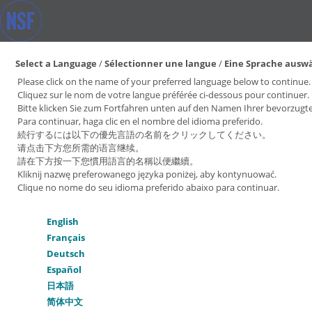
Select a Language
/
Sélectionner une langue
/
Eine Sprache ausw
Please click on the name of your preferred language below to continue.
Cliquez sur le nom de votre langue préférée ci-dessous pour continuer.
Bitte klicken Sie zum Fortfahren unten auf den Namen Ihrer bevorzugt
Para continuar, haga clic en el nombre del idioma preferido.
続行するには以下の優先言語の名前をクリックしてください。
请点击下方您所需的语言继续。
請在下方按一下您慣用語言的名稱以便繼續。
Kliknij nazwę preferowanego języka poniżej, aby kontynuować.
Clique no nome do seu idioma preferido abaixo para continuar.
English
Français
Deutsch
Español
日本語
简体中文