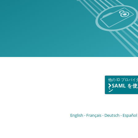
他の ID プロバ
SAML 
ン
English
Français
Deutsch
Español