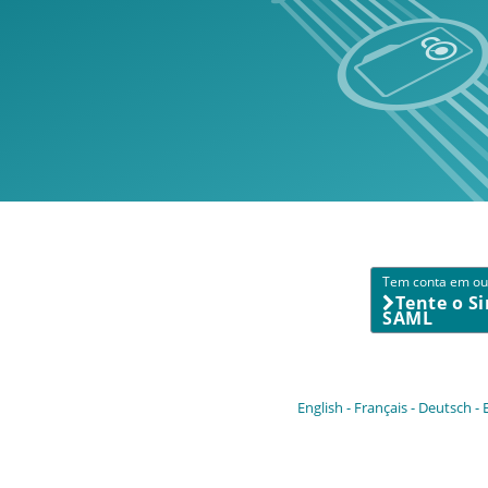
Tem conta em out
Tente o S
SAML
English
Français
Deutsch