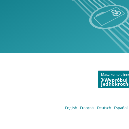
Masz konto u inn
Wypróbuj
jednokrotn
English
Français
Deutsch
Español